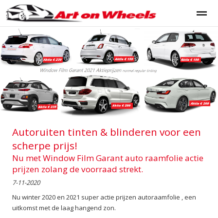
HOME - Tintshop autoruiten tinten en blinderen
Portfolio a
Home
Contact
Pagina's
Bellen
Ni
Autoruiten tinten & blinderen voor een
scherpe prijs!
Nu met Window Film Garant auto raamfolie actie
prijzen zolang de voorraad strekt.
7-11-2020
Nu winter 2020 en 2021 super actie prijzen autoraamfolie , een
uitkomst met de laag hangend zon.