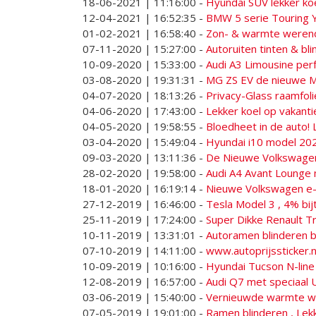
18-06-2021 | 11:16:00
-
Hyundai SUV lekker ko
12-04-2021 | 16:52:35
-
BMW 5 serie Touring 
01-02-2021 | 16:58:40
-
Zon- & warmte werende
07-11-2020 | 15:27:00
-
Autoruiten tinten & bl
10-09-2020 | 15:33:00
-
Audi A3 Limousine per
03-08-2020 | 19:31:31
-
MG ZS EV de nieuwe MG
04-07-2020 | 18:13:26
-
Privacy-Glass raamfo
04-06-2020 | 17:43:00
-
Lekker koel op vakanti
04-05-2020 | 19:58:55
-
Bloedheet in de auto! 
03-04-2020 | 15:49:04
-
Hyundai i10 model 202
09-03-2020 | 13:11:36
-
De Nieuwe Volkswagen
28-02-2020 | 19:58:00
-
Audi A4 Avant Lounge 
18-01-2020 | 16:19:14
-
Nieuwe Volkswagen e-Go
27-12-2019 | 16:46:00
-
Tesla Model 3 , 4% bij
25-11-2019 | 17:24:00
-
Super Dikke Renault Tr
10-11-2019 | 13:31:01
-
Autoramen blinderen b
07-10-2019 | 14:11:00
-
www.autoprijssticker.nl
10-09-2019 | 10:16:00
-
Hyundai Tucson N-line
12-08-2019 | 16:57:00
-
Audi Q7 met speciaal 
03-06-2019 | 15:40:00
-
Vernieuwde warmte we
07-05-2019 | 19:01:00
-
Ramen blinderen , Lekk