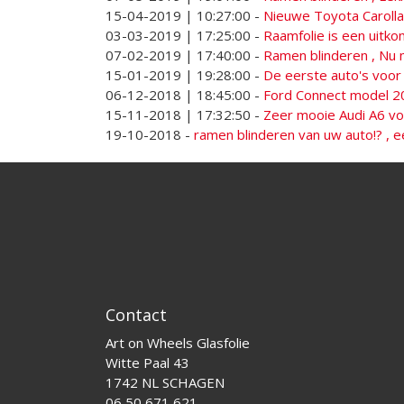
15-04-2019 | 10:27:00
-
Nieuwe Toyota Caroll
03-03-2019 | 17:25:00
-
Raamfolie is een uitk
07-02-2019 | 17:40:00
-
Ramen blinderen , Nu
15-01-2019 | 19:28:00
-
De eerste auto's voor
06-12-2018 | 18:45:00
-
Ford Connect model 2
15-11-2018 | 17:32:50
-
Zeer mooie Audi A6 voo
19-10-2018
-
ramen blinderen van uw auto!? , e
Contact
Art on Wheels Glasfolie
Witte Paal 43
1742 NL SCHAGEN
06 50 671 621