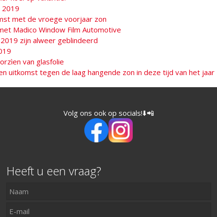
a 2019
omst met de vroege voorjaar zon
 met Madico Window Film Automotive
 2019 zijn alweer geblindeerd
019
rzìen van glasfolie
en uitkomst tegen de laag hangende zon in deze tijd van het jaar
Volg ons ook op socials!⬇️📲
Heeft u een vraag?