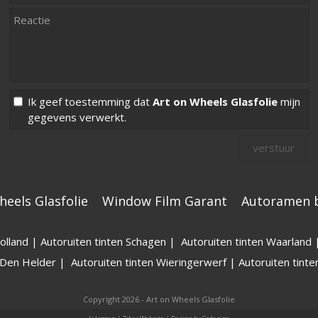
Ik geef toestemming dat
Art on Wheels Glasfolie
mijn
gegevens verwerkt.
heels Glasfolie
Window Film Garant
Autoramen b
olland
|
Autoruiten tinten Schagen
|
Autoruiten tinten Waarland
n Den Helder
|
Autoruiten tinten Wieringerwerf
|
Autoruiten tin
Copyright 2026 - Art on Wheels Glasfolie