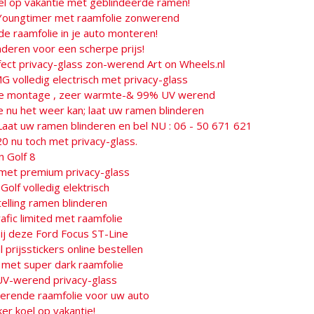
el op vakantie met geblindeerde ramen!
Youngtimer met raamfolie zonwerend
 raamfolie in je auto monteren!
inderen voor een scherpe prijs!
fect privacy-glass zon-werend Art on Wheels.nl
 volledig electrisch met privacy-glass
lie montage , zeer warmte-& 99% UV werend
e nu het weer kan; laat uw ramen blinderen
Laat uw ramen blinderen en bel NU : 06 - 50 671 621
0 nu toch met privacy-glass.
 Golf 8
met premium privacy-glass
lf volledig elektrisch
telling ramen blinderen
afic limited met raamfolie
ij deze Ford Focus ST-Line
 prijsstickers online bestellen
 met super dark raamfolie
UV-werend privacy-glass
rende raamfolie voor uw auto
er koel op vakantie!