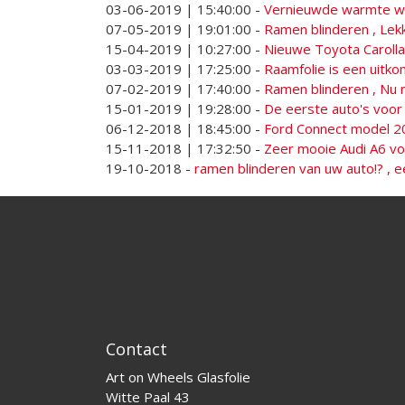
03-06-2019 | 15:40:00
-
Vernieuwde warmte we
07-05-2019 | 19:01:00
-
Ramen blinderen , Lekk
15-04-2019 | 10:27:00
-
Nieuwe Toyota Caroll
03-03-2019 | 17:25:00
-
Raamfolie is een uitk
07-02-2019 | 17:40:00
-
Ramen blinderen , Nu
15-01-2019 | 19:28:00
-
De eerste auto's voor
06-12-2018 | 18:45:00
-
Ford Connect model 2
15-11-2018 | 17:32:50
-
Zeer mooie Audi A6 voo
19-10-2018
-
ramen blinderen van uw auto!? , e
Contact
Art on Wheels Glasfolie
Witte Paal 43