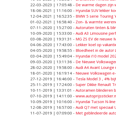
22-03-2023 | 17:05:48
-
De warme dagen zijn w
18-06-2021 | 11:16:00
-
Hyundai SUV lekker ko
12-04-2021 | 16:52:35
-
BMW 5 serie Touring 
01-02-2021 | 16:58:40
-
Zon- & warmte werende
07-11-2020 | 15:27:00
-
Autoruiten tinten & bl
10-09-2020 | 15:33:00
-
Audi A3 Limousine per
03-08-2020 | 19:31:31
-
MG ZS EV de nieuwe MG
04-06-2020 | 17:43:00
-
Lekker koel op vakanti
04-05-2020 | 19:58:55
-
Bloedheet in de auto! 
03-04-2020 | 15:49:04
-
Hyundai i10 model 202
09-03-2020 | 13:11:36
-
De Nieuwe Volkswagen
28-02-2020 | 19:58:00
-
Audi A4 Avant Lounge 
18-01-2020 | 16:19:14
-
Nieuwe Volkswagen e-Go
27-12-2019 | 16:46:00
-
Tesla Model 3 , 4% bij
25-11-2019 | 17:24:00
-
Super Dikke Renault Tr
10-11-2019 | 13:31:01
-
Autoramen blinderen b
07-10-2019 | 14:11:00
-
www.autoprijssticker.nl
10-09-2019 | 10:16:00
-
Hyundai Tucson N-line
12-08-2019 | 16:57:00
-
Audi Q7 met speciaal 
11-07-2019 | 07:09:00
-
Met geblindeerde auto