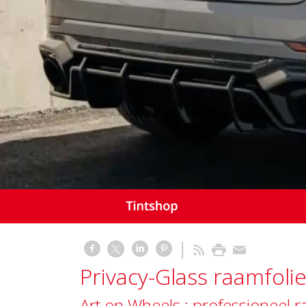
Privacy-Glass raamfol
Art on Wheels ; professioneel 