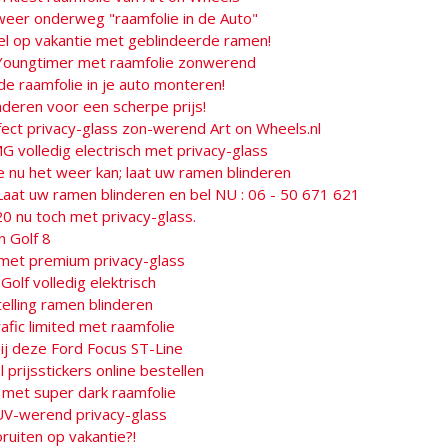
eer onderweg "raamfolie in de Auto"
el op vakantie met geblindeerde ramen!
Youngtimer met raamfolie zonwerend
 raamfolie in je auto monteren!
inderen voor een scherpe prijs!
fect privacy-glass zon-werend Art on Wheels.nl
 volledig electrisch met privacy-glass
e nu het weer kan; laat uw ramen blinderen
Laat uw ramen blinderen en bel NU : 06 - 50 671 621
0 nu toch met privacy-glass.
 Golf 8
met premium privacy-glass
lf volledig elektrisch
telling ramen blinderen
afic limited met raamfolie
ij deze Ford Focus ST-Line
 prijsstickers online bestellen
 met super dark raamfolie
UV-werend privacy-glass
ruiten op vakantie?!