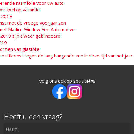
rende raamfolie voor uw auto
er koel op vakantie!
a 2019
omst met de vroege voorjaar zon
 met Madico Window Film Automotive
 2019 zijn alweer geblindeerd
019
rzìen van glasfolie
en uitkomst tegen de laag hangende zon in deze tijd van het jaar
Volg ons ook op socials!⬇️📲
Heeft u een vraag?