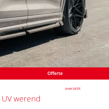
overzicht
% UV werend