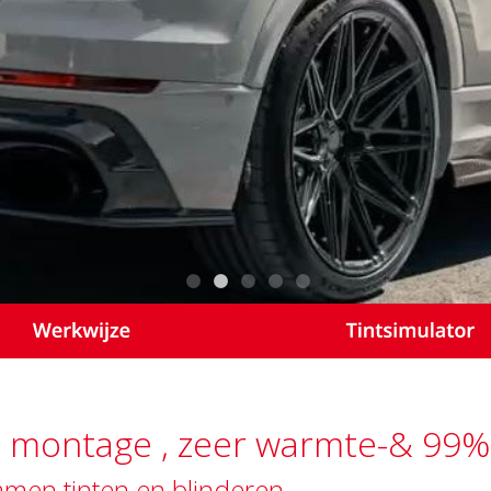
ie montage , zeer warmte-& 99
ramen tinten en blinderen