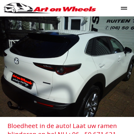
HOME - Tintshop autoruiten tinten en blinderen
Portfolio a
Home
Contact
Pagina's
Bellen
Ni
Bloedheet in de auto! Laat uw ramen