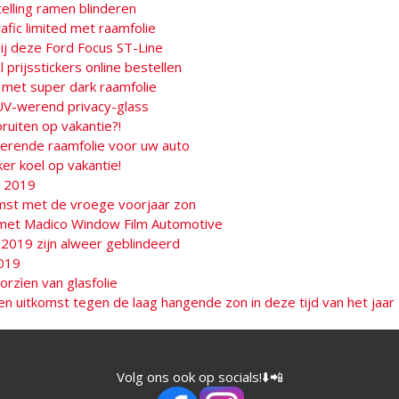
telling ramen blinderen
afic limited met raamfolie
ij deze Ford Focus ST-Line
 prijsstickers online bestellen
 met super dark raamfolie
UV-werend privacy-glass
ruiten op vakantie?!
rende raamfolie voor uw auto
er koel op vakantie!
a 2019
omst met de vroege voorjaar zon
 met Madico Window Film Automotive
 2019 zijn alweer geblindeerd
019
rzìen van glasfolie
en uitkomst tegen de laag hangende zon in deze tijd van het jaar
Volg ons ook op socials!⬇️📲