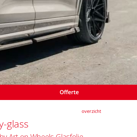
overzicht
y-glass
by Art on Wheels Glasfolie