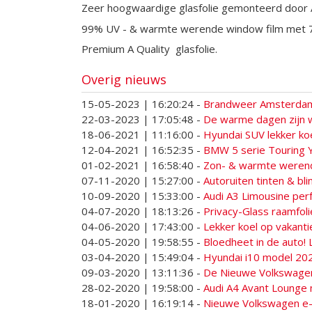
Zeer hoogwaardige glasfolie gemonteerd door Ar
99% UV - & warmte werende window film met 7 
Premium A Quality glasfolie.
Overig nieuws
15-05-2023 | 16:20:24
-
Brandweer Amsterdam 
22-03-2023 | 17:05:48
-
De warme dagen zijn w
18-06-2021 | 11:16:00
-
Hyundai SUV lekker ko
12-04-2021 | 16:52:35
-
BMW 5 serie Touring 
01-02-2021 | 16:58:40
-
Zon- & warmte werende
07-11-2020 | 15:27:00
-
Autoruiten tinten & bl
10-09-2020 | 15:33:00
-
Audi A3 Limousine per
04-07-2020 | 18:13:26
-
Privacy-Glass raamfo
04-06-2020 | 17:43:00
-
Lekker koel op vakanti
04-05-2020 | 19:58:55
-
Bloedheet in de auto! 
03-04-2020 | 15:49:04
-
Hyundai i10 model 202
09-03-2020 | 13:11:36
-
De Nieuwe Volkswagen
28-02-2020 | 19:58:00
-
Audi A4 Avant Lounge 
18-01-2020 | 16:19:14
-
Nieuwe Volkswagen e-Go