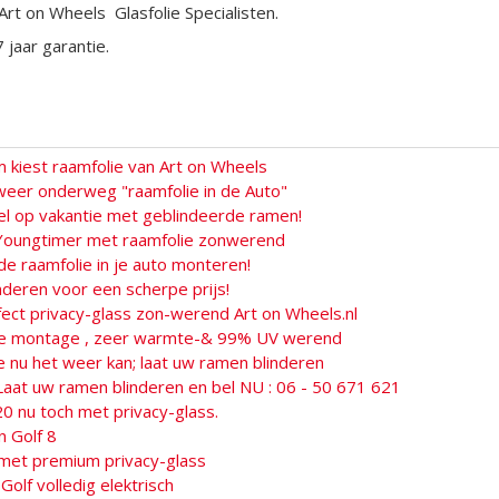
t on Wheels Glasfolie Specialisten.
jaar garantie.
kiest raamfolie van Art on Wheels
eer onderweg "raamfolie in de Auto"
el op vakantie met geblindeerde ramen!
Youngtimer met raamfolie zonwerend
 raamfolie in je auto monteren!
inderen voor een scherpe prijs!
fect privacy-glass zon-werend Art on Wheels.nl
lie montage , zeer warmte-& 99% UV werend
e nu het weer kan; laat uw ramen blinderen
Laat uw ramen blinderen en bel NU : 06 - 50 671 621
0 nu toch met privacy-glass.
 Golf 8
met premium privacy-glass
lf volledig elektrisch