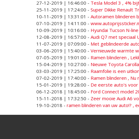
27-12-2019 | 16:46:00
-
Tesla Model 3 , 4% bij
25-11-2019 | 17:24:00
-
Super Dikke Renault Tr
10-11-2019 | 13:31:01
-
Autoramen blinderen b
07-10-2019 | 14:11:00
-
www.autoprijssticker.nl
10-09-2019 | 10:16:00
-
Hyundai Tucson N-line
12-08-2019 | 16:57:00
-
Audi Q7 met speciaal 
11-07-2019 | 07:09:00
-
Met geblindeerde auto
03-06-2019 | 15:40:00
-
Vernieuwde warmte we
07-05-2019 | 19:01:00
-
Ramen blinderen , Lekk
15-04-2019 | 10:27:00
-
Nieuwe Toyota Caroll
03-03-2019 | 17:25:00
-
Raamfolie is een uitk
07-02-2019 | 17:40:00
-
Ramen blinderen , Nu
15-01-2019 | 19:28:00
-
De eerste auto's voor
06-12-2018 | 18:45:00
-
Ford Connect model 2
15-11-2018 | 17:32:50
-
Zeer mooie Audi A6 voo
19-10-2018
-
ramen blinderen van uw auto!? , e