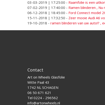
03-03-2019 | 17:25:00
-
Raamfolie is een uitk
07-02-2019 | 17:40:00
-
Ramen blinderen , Nu
06-12-2018 | 18:45:00
-
Ford Connect model 2
15-11-2018 | 17:32:50
-
Zeer mooie Audi A6 voo
19-10-2018
-
ramen blinderen van uw auto!? , e
Contact
Art on Wheels Glasfolie
Witte Paal 43
1742 NL SCHAGEN
06 50 671 621
Tel 0224 - 296562
info@artonwheels.nl