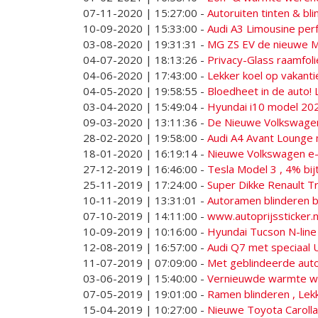
07-11-2020 | 15:27:00
-
Autoruiten tinten & bl
10-09-2020 | 15:33:00
-
Audi A3 Limousine per
03-08-2020 | 19:31:31
-
MG ZS EV de nieuwe MG
04-07-2020 | 18:13:26
-
Privacy-Glass raamfo
04-06-2020 | 17:43:00
-
Lekker koel op vakanti
04-05-2020 | 19:58:55
-
Bloedheet in de auto! 
03-04-2020 | 15:49:04
-
Hyundai i10 model 202
09-03-2020 | 13:11:36
-
De Nieuwe Volkswagen
28-02-2020 | 19:58:00
-
Audi A4 Avant Lounge 
18-01-2020 | 16:19:14
-
Nieuwe Volkswagen e-Go
27-12-2019 | 16:46:00
-
Tesla Model 3 , 4% bij
25-11-2019 | 17:24:00
-
Super Dikke Renault Tr
10-11-2019 | 13:31:01
-
Autoramen blinderen b
07-10-2019 | 14:11:00
-
www.autoprijssticker.nl
10-09-2019 | 10:16:00
-
Hyundai Tucson N-line
12-08-2019 | 16:57:00
-
Audi Q7 met speciaal 
11-07-2019 | 07:09:00
-
Met geblindeerde auto
03-06-2019 | 15:40:00
-
Vernieuwde warmte we
07-05-2019 | 19:01:00
-
Ramen blinderen , Lekk
15-04-2019 | 10:27:00
-
Nieuwe Toyota Caroll