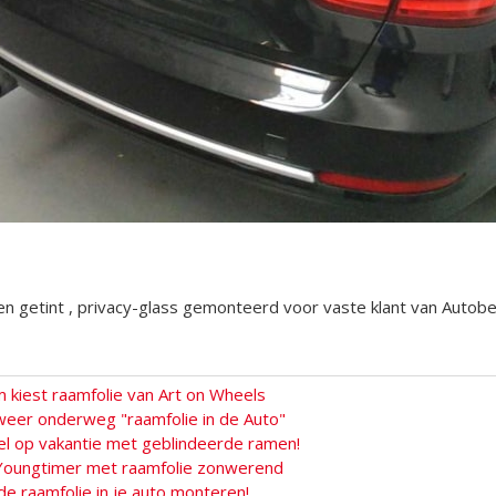
 getint , privacy-glass gemonteerd voor vaste klant van Autobedr
kiest raamfolie van Art on Wheels
eer onderweg "raamfolie in de Auto"
el op vakantie met geblindeerde ramen!
Youngtimer met raamfolie zonwerend
 raamfolie in je auto monteren!