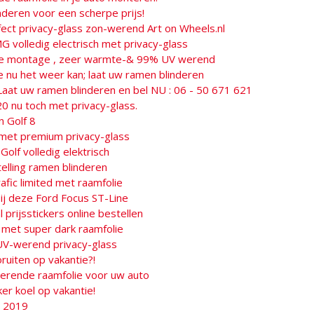
inderen voor een scherpe prijs!
fect privacy-glass zon-werend Art on Wheels.nl
 volledig electrisch met privacy-glass
lie montage , zeer warmte-& 99% UV werend
e nu het weer kan; laat uw ramen blinderen
Laat uw ramen blinderen en bel NU : 06 - 50 671 621
0 nu toch met privacy-glass.
 Golf 8
met premium privacy-glass
lf volledig elektrisch
telling ramen blinderen
afic limited met raamfolie
ij deze Ford Focus ST-Line
 prijsstickers online bestellen
 met super dark raamfolie
UV-werend privacy-glass
ruiten op vakantie?!
rende raamfolie voor uw auto
er koel op vakantie!
a 2019