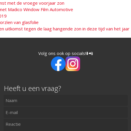
omst met de vroege voorjaar zon
 met Madico Window Film Automotive
019
rzìen van glasfolie
en uitkomst tegen de laag hangende zon in deze tijd van het jaar
Volg ons ook op socials!⬇️📲
Heeft u een vraag?